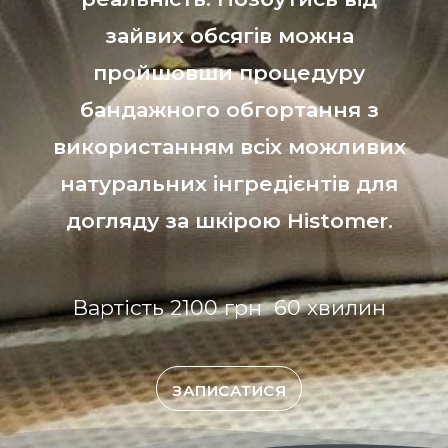
зайвих обсягів можна
пройшовши процедуру
бандажного обгортання з
використанням всіх можливих
натуральних інгредієнтів для
догляду за шкірою Histomer.
Вартість 2100 грн 60 хвилин
ЗАПИСАТИСЯ