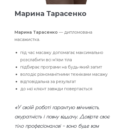
Марина Тарасенко
Марина Тарасенко
— дипломована
масажистка.
під час масажу допомагає максимально
розслабити всі м’язи тіла
підбирає програми на будь-який запит
володіє різноманітними техніками масажу
відповідальна за результат
до нєї клієнт завжди повертається
«У своїй роботі гарантую ввічливість,
акуратність і повну вiддачу. Довiрте своє
тіло професіоналові – воно буде вам