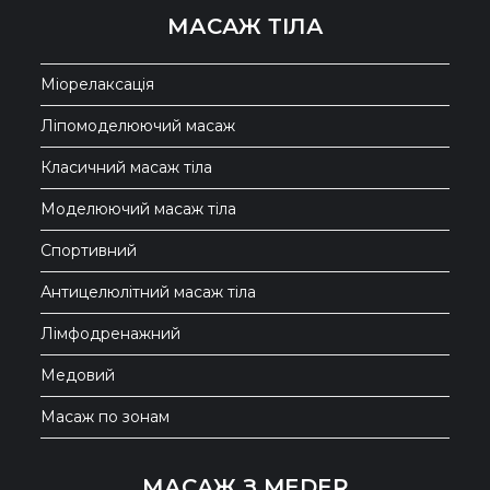
МАСАЖ ТІЛА
Міорелаксація
Ліпомоделюючий масаж
Класичний масаж тіла
Моделюючий масаж тіла
Спортивний
Антицелюлітний масаж тіла
Лімфодренажний
Медовий
Масаж по зонам
МАСАЖ З MEDER