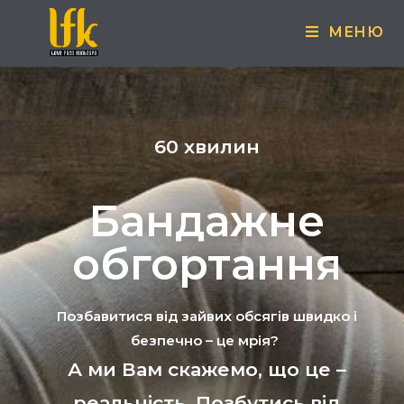
МЕНЮ
60 хвилин
Бандажне
обгортання
Позбавитися від зайвих обсягів швидко і
безпечно – це мрія?
А ми Вам скажемо, що це –
реальність. Позбутись від