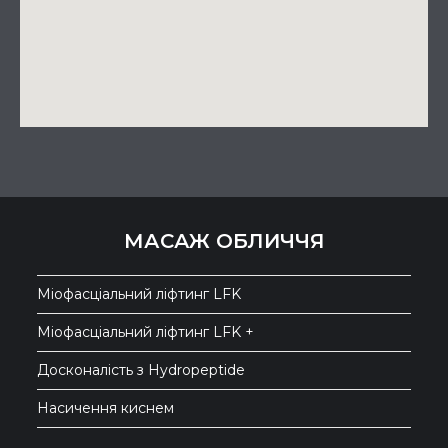
МАСАЖ ОБЛИЧЧЯ
Міофасціальний ліфтинг LFK
Міофасціальний ліфтинг LFK +
Досконалість з Hydropeptide
Насичення киснем