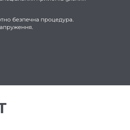
лютно безпечна процедура.
напруження.
Т