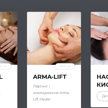
0 грн
3600 грн
L
ARMA-LIFT
НА
КИ
Ліфтинг і
l
омолодження Arma-
Дет
Lift Meder