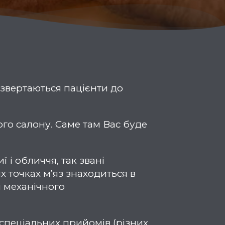
о звертаються пацієнти до
го салону. Саме там Вас буде
 і обличчя, так звані
их точках м’яз знаходиться в
і механічного
 спеціальних прийомів (різних