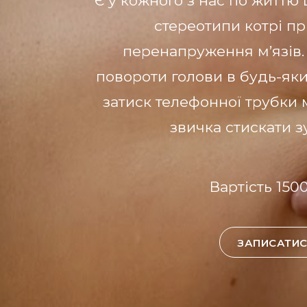
Є у кожного з нас по життю
стереотипи котрі п
перенапруження м’язів.
повороти голови в будь-який
затиск телефонної трубки 
звичка стискати зу
Вартість 150
ЗАПИСАТИ