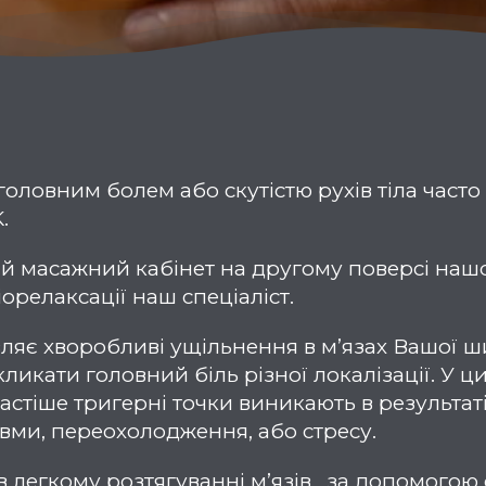
 головним болем або скутістю рухів тіла част
.
ий масажний кабінет на другому поверсі нашо
орелаксації наш спеціаліст.
ляє хворобливі ущільнення в м’язах Вашої шиї
кликати головний біль різної локалізації. У ц
частіше тригерні точки виникають в результат
вми, переохолодження, або стресу.
в легкому розтягуванні м’язів , за допомогою