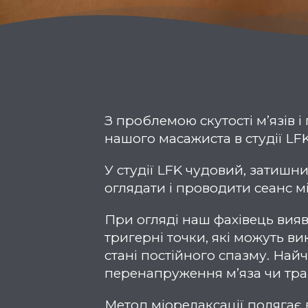
З проблемою скутості м’язів і
нашого масажиста в студії LFK
У студії LFK чудовий, затишн
оглядати і проводити сеанс мі
При огляді наш фахівець вияв
тригерні точки, які можуть ви
стані постійного спазму. Най
перенапруження м’яза чи тра
Метод міорелаксації полягає 