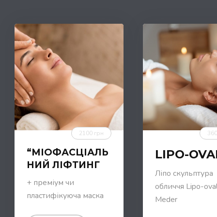
2100 грн
360
“МІОФАСЦІАЛЬ
LIPO-OVA
НИЙ ЛІФТИНГ
Ліпо скульптура
+ преміум чи
обличчя Lipo-оva
пластифікуюча маска
Meder