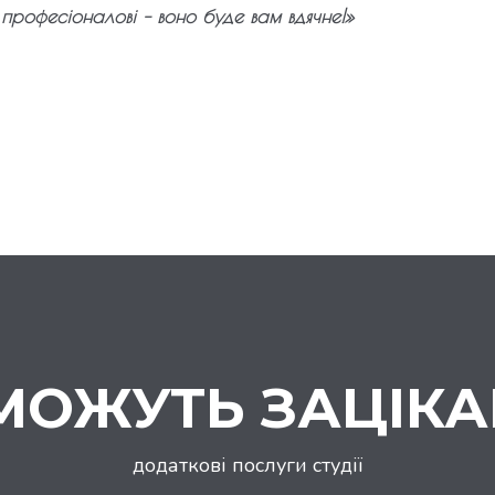
професіоналові – воно буде вам вдячне!»
МОЖУТЬ ЗАЦІК
додаткові послуги студії