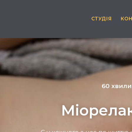
СТУДІЯ
КО
60 хвил
Міорела