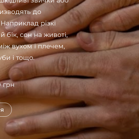
 шкідливі звички або
ризводять до
 Наприклад різкі
 бік, сон на животі,
між вухом і плечем,
би і тощо.
0 грн
СЯ