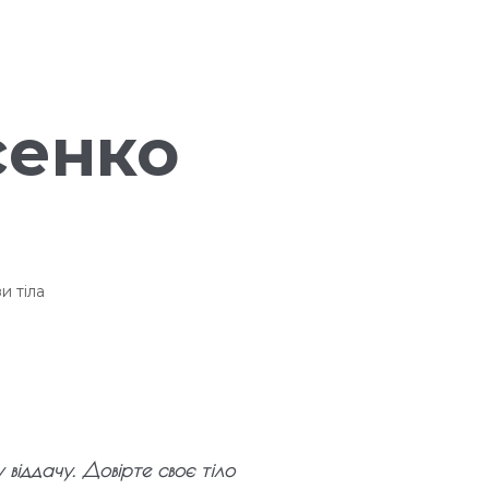
сенко
и тіла
у вiддачу. Довiрте своє тіло