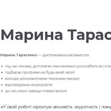
Марина Тара
Марина Тарасенко
— дипломована масажистка.
під час масажу допомагає максимально розслабити всі м’яз
підбирає програми на будь-який запит
володіє різноманітними техніками масажу
відповідальна за результат
до нєї клієнт завжди повертається
«У своїй роботі гарантую ввічливість, акуратність і повн